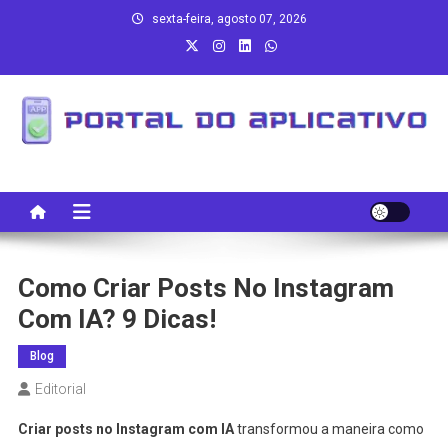
Skip
sexta-feira, agosto 07, 2026
to
content
Portal do Aplicativo
Tudo sobre aplicativos!
Como Criar Posts No Instagram
Com IA? 9 Dicas!
Blog
Editorial
Criar posts no Instagram com IA
transformou a maneira como