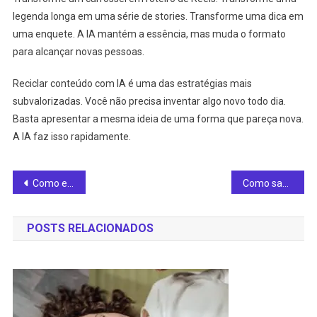
legenda longa em uma série de stories. Transforme uma dica em
uma enquete. A IA mantém a essência, mas muda o formato
para alcançar novas pessoas.
Reciclar conteúdo com IA é uma das estratégias mais
subvalorizadas. Você não precisa inventar algo novo todo dia.
Basta apresentar a mesma ideia de uma forma que pareça nova.
A IA faz isso rapidamente.
Navegação
Como escolher escada de ferro sob medida? 9 dicas!
Como saber se a serralheria faz manutenção? 9 perguntas!
de
POSTS RELACIONADOS
Post