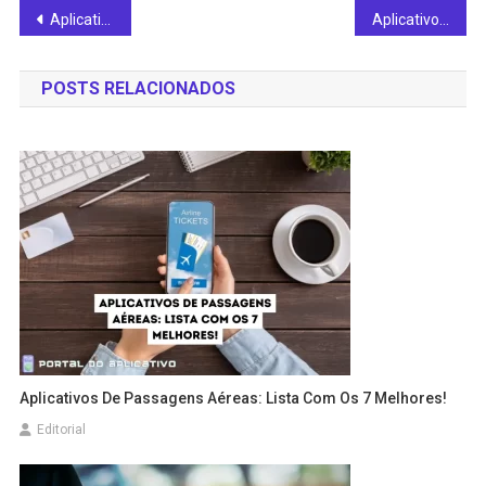
Navegação
Aplicativo de aposta de futebol: confira 7 melhores opções!
Aplicativo CRM: confira lista com os 7 melhores apps!
de
POSTS RELACIONADOS
Post
Aplicativos De Passagens Aéreas: Lista Com Os 7 Melhores!
Editorial