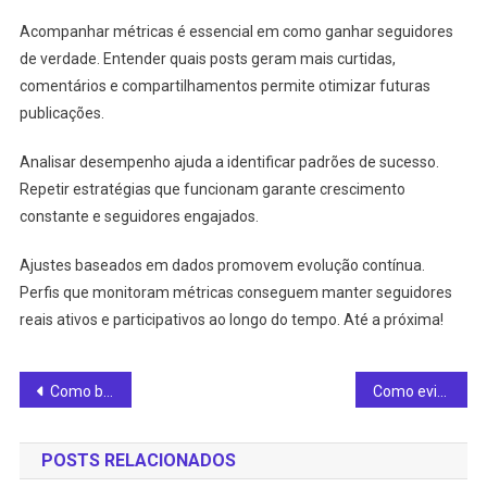
Acompanhar métricas é essencial em como ganhar seguidores
de verdade. Entender quais posts geram mais curtidas,
comentários e compartilhamentos permite otimizar futuras
publicações.
Analisar desempenho ajuda a identificar padrões de sucesso.
Repetir estratégias que funcionam garante crescimento
constante e seguidores engajados.
Ajustes baseados em dados promovem evolução contínua.
Perfis que monitoram métricas conseguem manter seguidores
reais ativos e participativos ao longo do tempo. Até a próxima!
Navegação
Como baixar fotos pelo celular? Veja 9 recomendações!
Como evitar riscos no vidro? Veja 9 dicas!
de
POSTS RELACIONADOS
Post